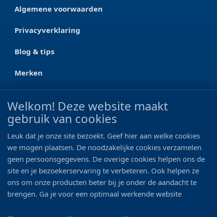
Algemene voorwaarden
Privacyverklaring
Blog & tips
Merken
CONTACT
Welkom! Deze website maakt
gebruik van cookies
Ootmarsumseweg 125a
7665 RW Albergen
Leuk dat je onze site bezoekt. Geef hier aan welke cookies
0546 - 622 990
we mogen plaatsen. De noodzakelijke cookies verzamelen
geen persoonsgegevens. De overige cookies helpen ons de
06 - 11 19 81 42
site en je bezoekerservaring te verbeteren. Ook helpen ze
ons om onze producten beter bij je onder de aandacht te
info@bo-vis.nl
brengen. Ga je voor een optimaal werkende website
inclusief alle voordelen? Vink dan alle vakjes aan!
VOLG ONS