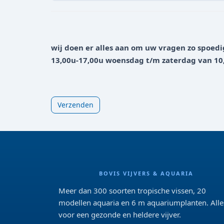
wij doen er alles aan om uw vragen zo spoedi
13,00u-17,00u woensdag t/m zaterdag van 10
BOVIS VIJVERS & AQUARIA
Meer dan 300 soorten tropische vissen, 20
modellen aquaria en 6 m aquariumplanten. Alle
voor een gezonde en heldere vijver.