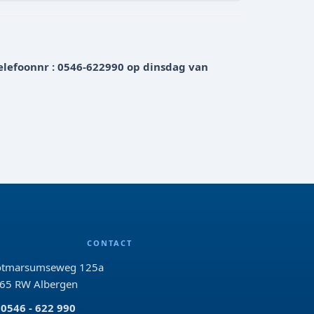
elefoonnr : 0546-622990 op dinsdag van
CONTACT
tmarsumseweg 125a
65 RW Albergen
0546 - 622 990