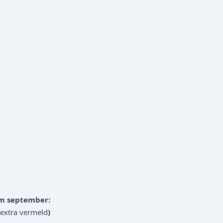
/m september:
xtra vermeld
)