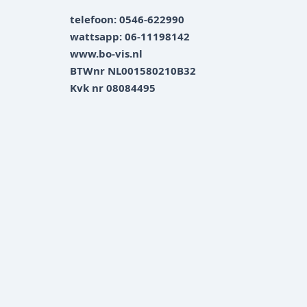
telefoon: 0546-622990
wattsapp: 06-11198142
www.bo-vis.nl
BTWnr NL001580210B32
Kvk nr 08084495