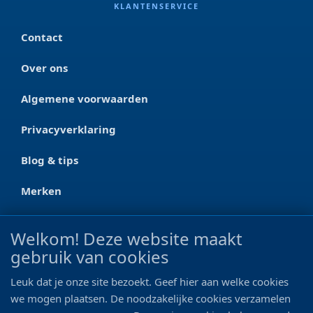
KLANTENSERVICE
Contact
Over ons
Algemene voorwaarden
Privacyverklaring
Blog & tips
Merken
CONTACT
Welkom! Deze website maakt
gebruik van cookies
Ootmarsumseweg 125a
7665 RW Albergen
Leuk dat je onze site bezoekt. Geef hier aan welke cookies
0546 - 622 990
we mogen plaatsen. De noodzakelijke cookies verzamelen