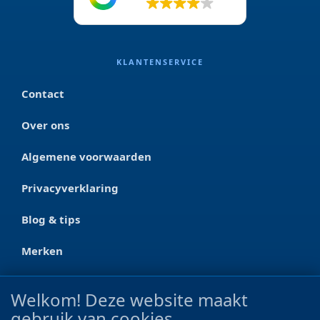
4.2
KLANTENSERVICE
Contact
Over ons
Algemene voorwaarden
Privacyverklaring
Blog & tips
Merken
CONTACT
Welkom! Deze website maakt
gebruik van cookies
Ootmarsumseweg 125a