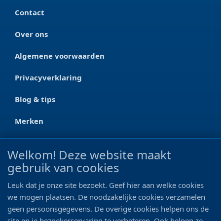
Contact
Over ons
Algemene voorwaarden
Privacyverklaring
Blog & tips
Merken
CONTACT
Welkom! Deze website maakt
gebruik van cookies
Ootmarsumseweg 125a
7665 RW Albergen
Leuk dat je onze site bezoekt. Geef hier aan welke cookies
0546 - 622 990
we mogen plaatsen. De noodzakelijke cookies verzamelen
geen persoonsgegevens. De overige cookies helpen ons de
06 - 11 19 81 42
site en je bezoekerservaring te verbeteren. Ook helpen ze