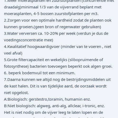
1.Meer moerasplanten en zuurstofplanten (concurrentie met
draadalg)minimaal 1/3 van de vijverrand beplant met
moerasplanten, 4-5 bossen zuurstofplanten per m3.
2.Zorgen voor een optimale hardheid zodat de planten ook
kunnen groeien.(geen bron of regenwater gebruiken)
3.Water verversen ca. 10-20% per week (verdun je dus de
voedingsconcentratie mee)
4.Kwalitatief hoogwaardigvoer (minder van te voeren , niet
veel afval)
5.Grote filtercapaciteit en wekelijks (slibopruimende of
fotosynthese) bacterien toevoegen beperkt ook algen groei.
6. beperk bodemvuil tot een minimum.
7.Daarna kunnen we altijd nog de bestrijdingsmiddelen uit
de kast halen. Dit is van tijdelijke aard, de oorzaak wordt
niet opgelost.
A:Biologisch: gerstestro,toramin, humamin enz.
B:Niet biologisch: algweg, anti-alg, allclear, i-tronic, enz.
Het is niet nodig om de vijver leeg te laten lopen en de