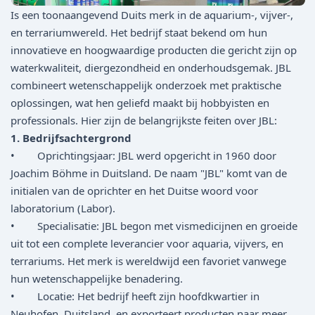
Is een toonaangevend Duits merk in de aquarium-, vijver-,
en terrariumwereld. Het bedrijf staat bekend om hun
innovatieve en hoogwaardige producten die gericht zijn op
waterkwaliteit, diergezondheid en onderhoudsgemak. JBL
combineert wetenschappelijk onderzoek met praktische
oplossingen, wat hen geliefd maakt bij hobbyisten en
professionals. Hier zijn de belangrijkste feiten over JBL:
1. Bedrijfsachtergrond
• Oprichtingsjaar: JBL werd opgericht in 1960 door
Joachim Böhme in Duitsland. De naam "JBL" komt van de
initialen van de oprichter en het Duitse woord voor
laboratorium (Labor).
• Specialisatie: JBL begon met vismedicijnen en groeide
uit tot een complete leverancier voor aquaria, vijvers, en
terrariums. Het merk is wereldwijd een favoriet vanwege
hun wetenschappelijke benadering.
• Locatie: Het bedrijf heeft zijn hoofdkwartier in
Neuhofen, Duitsland, en exporteert producten naar meer