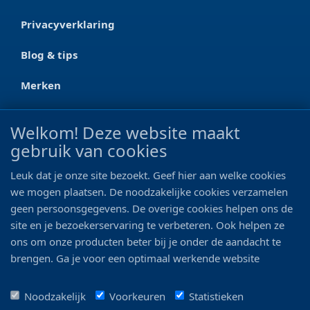
Privacyverklaring
Blog & tips
Merken
CONTACT
Welkom! Deze website maakt
gebruik van cookies
Ootmarsumseweg 125a
7665 RW Albergen
Leuk dat je onze site bezoekt. Geef hier aan welke cookies
0546 - 622 990
we mogen plaatsen. De noodzakelijke cookies verzamelen
geen persoonsgegevens. De overige cookies helpen ons de
06 - 11 19 81 42
site en je bezoekerservaring te verbeteren. Ook helpen ze
ons om onze producten beter bij je onder de aandacht te
info@bo-vis.nl
brengen. Ga je voor een optimaal werkende website
inclusief alle voordelen? Vink dan alle vakjes aan!
VOLG ONS
Noodzakelijk
Voorkeuren
Statistieken