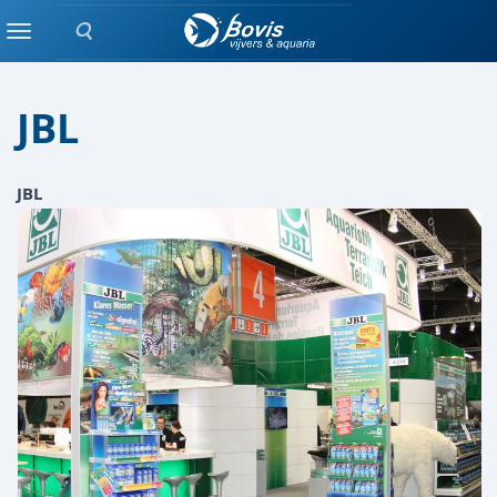
Zoeken
Merken
Menu
JBL
JBL