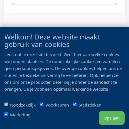
Welkom! Deze website maakt
gebruik van cookies
Leuk dat je onze site bezoekt. Geef hier aan welke cookies
we mogen plaatsen. De noodzakelijke cookies verzamelen
geen persoonsgegevens. De overige cookies helpen ons de
site en je bezoekerservaring te verbeteren. Ook helpen ze
HS AQUA FIRE ROCK S 1- 1,5KG
ons om onze producten beter bij je onder de aandacht te
prijs per steen
brengen. Ga je voor een optimaal werkende website
Euro 5.25
inclusief alle voordelen? Vink dan alle vakjes aan!
Noodzakelijk
Voorkeuren
Statistieken
Details
Marketing
Opslaan