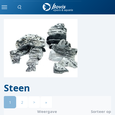
Zoeken
DECORATIE
Menu
Steen
1
2
>
»
Weergave
Sorteer op