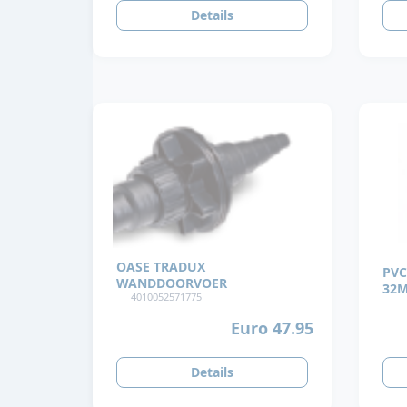
Details
OASE TRADUX
PVC
WANDDOORVOER
32
4010052571775
Euro 47.95
Details