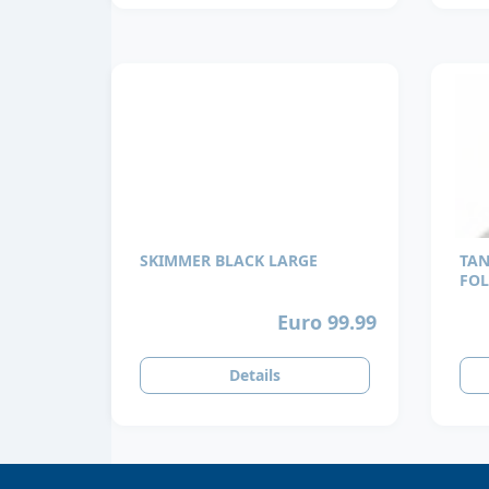
SKIMMER BLACK LARGE
TAN
FOL
Euro 99.99
Details